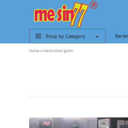
Skip
to
content
Mesin
Bera
Shop by Category
Kemasan,
Home
»
mesin blow galon
Mesin
Filling,
Mesin
Plastik,
Conveyor.