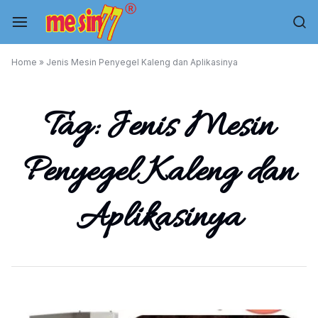
Skip
to
content
Mesin
Home
»
Jenis Mesin Penyegel Kaleng dan Aplikasinya
Kemasan,
Tag:
Jenis Mesin
Mesin
Filling,
Penyegel Kaleng dan
Mesin
Aplikasinya
Plastik,
Conveyor.