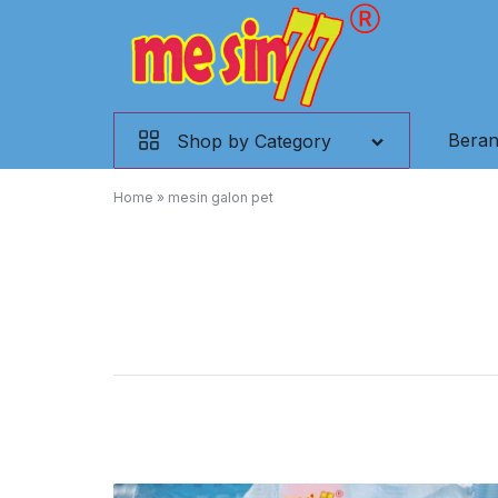
Skip
to
content
Mesin
Bera
Shop by Category
Kemasan,
Home
»
mesin galon pet
Mesin
Filling,
Mesin
Plastik,
Conveyor.