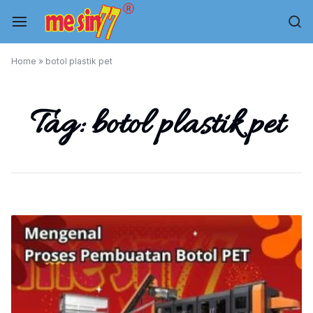
Skip
to
content
Mesin
Home
»
botol plastik pet
Kemasan,
Tag:
botol plastik pet
Mesin
Filling,
Mesin
Plastik,
Conveyor.